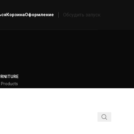
ься
Корзина
Оформление
Обсудить запуск
URNITURE
 Products