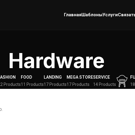
Главная
Шаблоны
Услуги
Связат
Hardware
FASHION
FOOD
LANDING
MEGA STORE
SERVICE
F
2 Products
11 Products
17 Products
17 Products
14 Products
18
о.