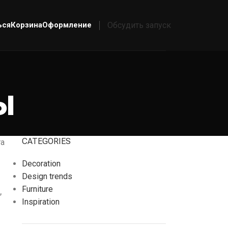
ься
Корзина
Оформление
Обсудить запуск
ы
CATEGORIES
та
Decoration
Design trends
Furniture
,
Inspiration