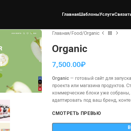
Главная
Шаблоны
Услуги
Связат
Главная
Food
Organic
Organic
7,500.00
₽
Organic
— готовый сайт для запуск
проекта или магазина продуктов. С
коммерческие блоки уже собраны,
адаптировать под ваш бренд, контен
СМОТРЕТЬ ПРЕВЬЮ
В