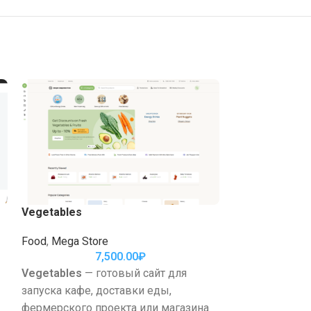
Vegetables
Pills
Food
,
Mega Store
7,500.00
₽
Pills
— готовый
Vegetables
— готовый сайт для
нишевого проек
запуска кафе, доставки еды,
или интернет-м
фермерского проекта или магазина