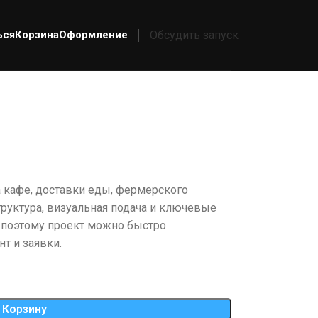
ься
Корзина
Оформление
Обсудить запуск
а кафе, доставки еды, фермерского
труктура, визуальная подача и ключевые
 поэтому проект можно быстро
т и заявки.
 Корзину