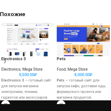
Похожие
Electronics 3
Pets
Electronics
,
Mega Store
Food
,
Mega Store
9,500.00
₽
8,000.00
₽
Electronics 3
— готовый сайт
Pets
— готовый сайт для
для запуска магазина
запуска кафе, доставки еды,
электроники, техники,
фермерского проекта или
гаджетов или аксессуаров.
магазина продуктов.
Структура, визуальная подача
Структура, визуальная подача
и ключевые коммерческие
и ключевые коммерческие