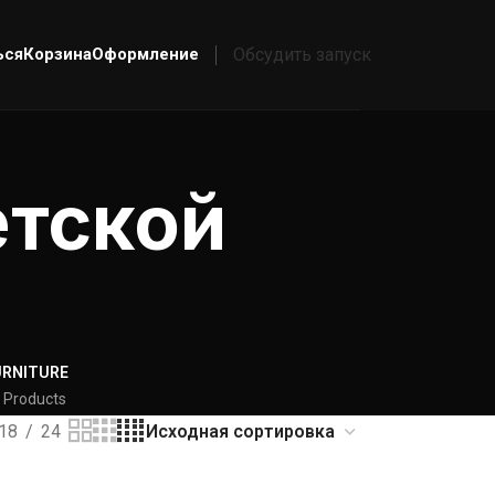
ься
Корзина
Оформление
Обсудить запуск
етской
URNITURE
 Products
18
24