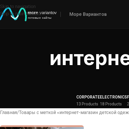
Skip to navigation
Skip to main content
Море Вариантов
интерне
CORPORATE
ELECTRONICS
13 Products
18 Products
2
Главная
Товары с меткой «интернет-магазин детской оде