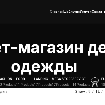
Главная
Шаблоны
Услуги
Связат
т-магазин д
одежды
FASHION
FOOD
LANDING
MEGA STORE
SERVICE
F
2 Products
11 Products
17 Products
17 Products
14 Products
18
жды»
Show
9
12