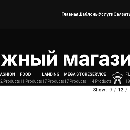
Главная
Шаблоны
Услуги
Связат
ижный магаз
FASHION
FOOD
LANDING
MEGA STORE
SERVICE
F
2 Products
11 Products
17 Products
17 Products
14 Products
18
Show
9
12