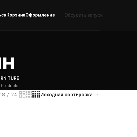
ься
Корзина
Оформление
Обсудить запуск
ин
URNITURE
 Products
18
24