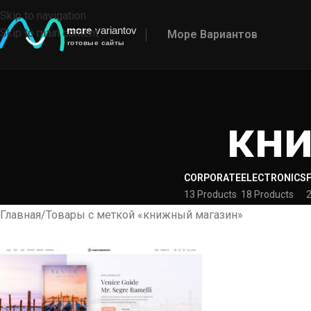
Skip to navigation
Skip to main content
Море Вариантов
кн
CORPORATE
ELECTRONICS
13 Products
18 Products
2
Главная
Товары с меткой «книжный магазин»