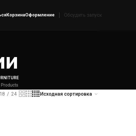
ься
Корзина
Оформление
Обсудить запуск
ии
URNITURE
 Products
18
24