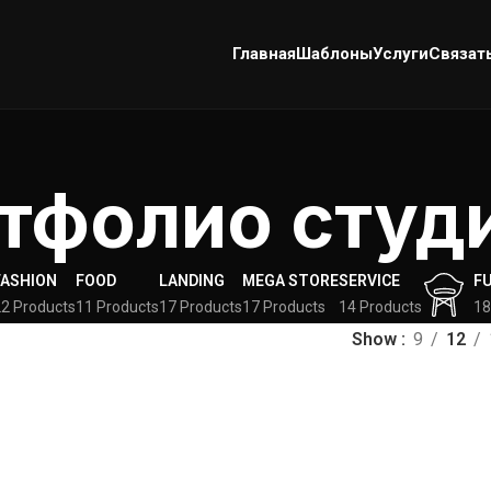
Главная
Шаблоны
Услуги
Связат
тфолио студ
FASHION
FOOD
LANDING
MEGA STORE
SERVICE
F
2 Products
11 Products
17 Products
17 Products
14 Products
18
Show
9
12