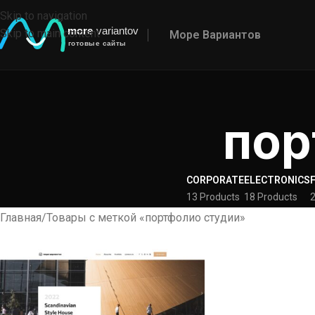
Skip to navigation
Skip to main content
Море Вариантов
пор
CORPORATE
ELECTRONICS
13 Products
18 Products
2
Главная
Товары с меткой «портфолио студии»