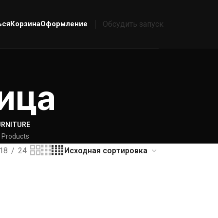
ься
Корзина
Оформление
Обсудить запуск
ица
URNITURE
 Products
18
24