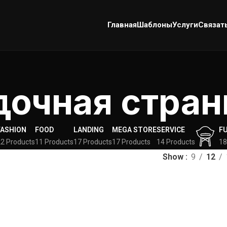
Главная
Шаблоны
Услуги
Связат
дочная стран
FASHION
FOOD
LANDING
MEGA STORE
SERVICE
F
2 Products
11 Products
17 Products
17 Products
14 Products
18
Show
9
12