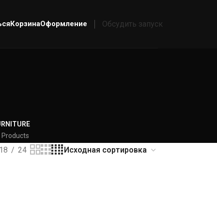
ься
Корзина
Оформление
Обсудить запуск
URNITURE
 Products
18
24