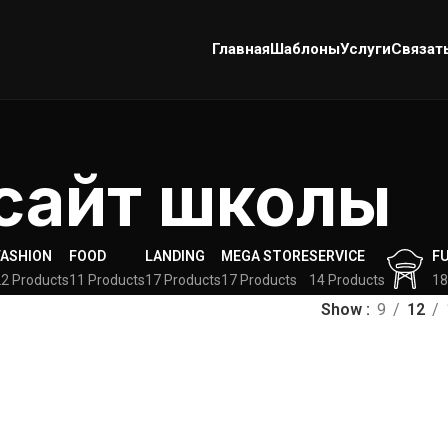
Главная
Шаблоны
Услуги
Связат
сайт школы
FASHION
FOOD
LANDING
MEGA STORE
SERVICE
F
2 Products
11 Products
17 Products
17 Products
14 Products
18
Show
9
12