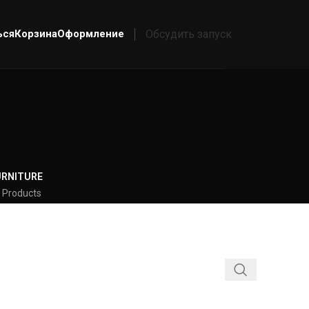
ься
Корзина
Оформление
Обсудить запуск
URNITURE
 Products