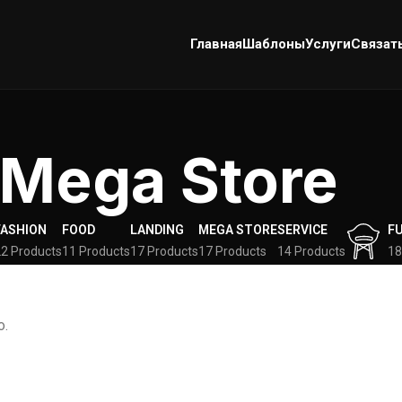
Главная
Шаблоны
Услуги
Связат
Mega Store
FASHION
FOOD
LANDING
MEGA STORE
SERVICE
F
2 Products
11 Products
17 Products
17 Products
14 Products
18
о.