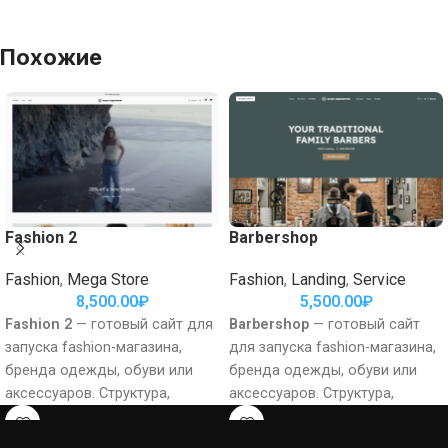
Похожие
Fashion 2
Barbershop
Fashion
,
Mega Store
Fashion
,
Landing
,
Service
8,500.00
₽
5,500.00
₽
Fashion 2
— готовый сайт для
Barbershop
— готовый сайт
запуска fashion-магазина,
для запуска fashion-магазина,
бренда одежды, обуви или
бренда одежды, обуви или
аксессуаров. Структура,
аксессуаров. Структура,
визуальная подача и
визуальная подача и
ключевые коммерческие
ключевые коммерческие