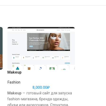
Makeup
Marketplace
Fashion
Electronics
,
Fas
8,000.00
₽
Store
1
Makeup
— готовый сайт для запуска
Marketplace
— 
fashion-магазина, бренда одежды,
запуска магаз
обуви или аксессуаров. Структура,