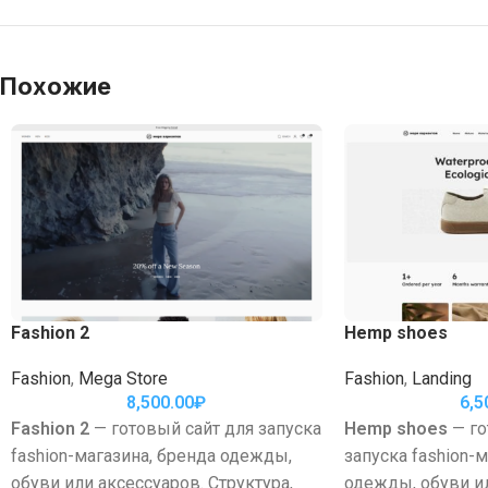
Похожие
Fashion 2
Hemp shoes
Fashion
,
Mega Store
Fashion
,
Landing
8,500.00
₽
6,5
Fashion 2
— готовый сайт для запуска
Hemp shoes
— го
fashion-магазина, бренда одежды,
запуска fashion-
обуви или аксессуаров. Структура,
одежды, обуви ил