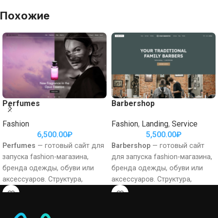
Похожие
Perfumes
Barbershop
Fashion
Fashion
,
Landing
,
Service
6,500.00
₽
5,500.00
₽
Perfumes
— готовый сайт для
Barbershop
— готовый сайт
запуска fashion-магазина,
для запуска fashion-магазина,
бренда одежды, обуви или
бренда одежды, обуви или
аксессуаров. Структура,
аксессуаров. Структура,
визуальная подача и
визуальная подача и
ключевые коммерческие
ключевые коммерческие
блоки уже собраны, поэтому
блоки уже собраны, поэтому