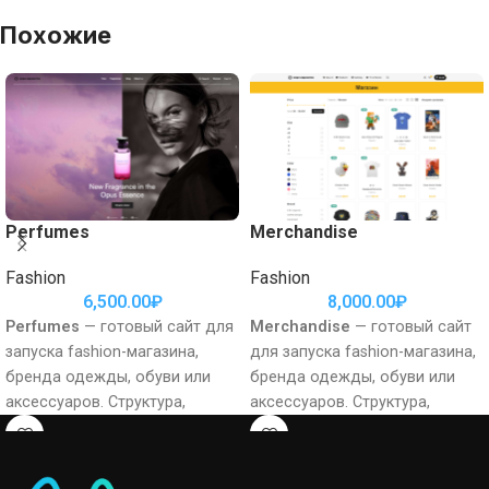
Похожие
Perfumes
Merchandise
Fashion
Fashion
6,500.00
₽
8,000.00
₽
Perfumes
— готовый сайт для
Merchandise
— готовый сайт
запуска fashion-магазина,
для запуска fashion-магазина,
бренда одежды, обуви или
бренда одежды, обуви или
аксессуаров. Структура,
аксессуаров. Структура,
визуальная подача и
визуальная подача и
ключевые коммерческие
ключевые коммерческие
блоки уже собраны, поэтому
блоки уже собраны, поэтому