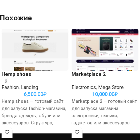
Похожие
Hemp shoes
Marketplace 2
Fashion
,
Landing
Electronics
,
Mega Store
6,500.00
₽
10,000.00
₽
Hemp shoes
— готовый сайт
Marketplace 2
— готовый сайт
для запуска fashion-магазина,
для запуска магазина
бренда одежды, обуви или
электроники, техники,
аксессуаров. Структура,
гаджетов или аксессуаров.
визуальная подача и
Структура, визуальная подача
ключевые коммерческие
и ключевые коммерческие